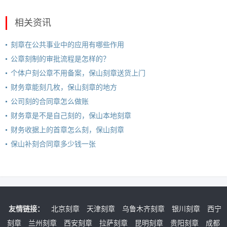
相关资讯
刻章在公共事业中的应用有哪些作用
公章刻制的审批流程是怎样的？
个体户刻公章不用备案，保山刻章送货上门
财务章能刻几枚，保山刻章的地方
公司刻的合同章怎么做账
财务章是不是自己刻的，保山本地刻章
财务收据上的首章怎么刻，保山刻章
保山补刻合同章多少钱一张
友情链接：
北京刻章
天津刻章
乌鲁木齐刻章
银川刻章
西宁
刻章
兰州刻章
西安刻章
拉萨刻章
昆明刻章
贵阳刻章
成都